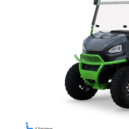
4
Istuimet