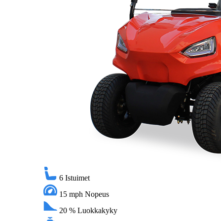
6
Istuimet
15 mph
Nopeus
20 %
Luokkakyky