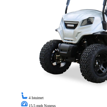
4
Istuimet
15,5 mph
Nopeus