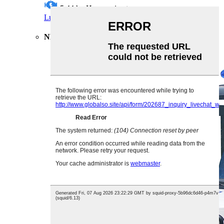
5,44 hv
Hevosvoimat
Lue lisää
Pyydä tarjous
NL-P2020 LSV 2 matkustaja