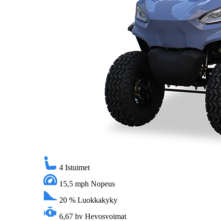
4
Istuimet
15,5 mph
Nopeus
20 %
Luokkakyky
6,67 hv
Hevosvoimat