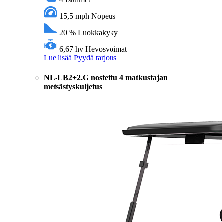
15,5 mph
Nopeus
20 %
Luokkakyky
6,67 hv
Hevosvoimat
Lue lisää
Pyydä tarjous
NL-LB2+2.G nostettu 4 matkustajan
metsästyskuljetus