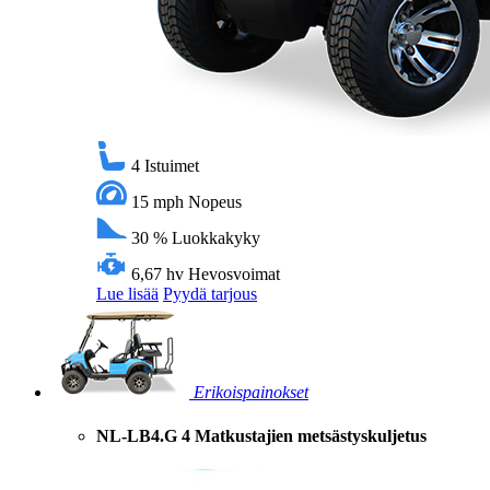
4
Istuimet
15 mph
Nopeus
30 %
Luokkakyky
6,67 hv
Hevosvoimat
Lue lisää
Pyydä tarjous
Erikoispainokset
NL-LB4.G 4 Matkustajien metsästyskuljetus