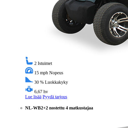
2
Istuimet
15 mph
Nopeus
30 %
Luokkakyky
6,67 hv
Lue lisää
Pyydä tarjous
NL-WB2+2 nostettu 4 matkustajaa