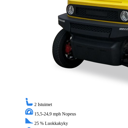
2
Istuimet
15,5-24,9 mph
Nopeus
25 %
Luokkakyky