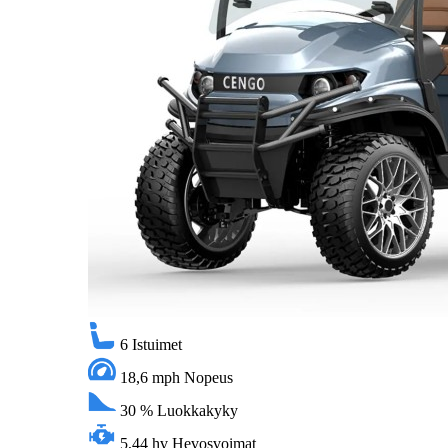
6
Istuimet
18,6 mph
Nopeus
30 %
Luokkakyky
5,44 hv
Hevosvoimat