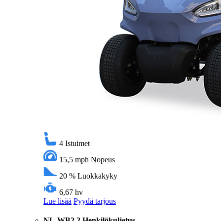
4
Istuimet
15,5 mph
Nopeus
20 %
Luokkakyky
6,67 hv
Lue lisää
Pyydä tarjous
NL-WB2 2 Henkilökuljetus