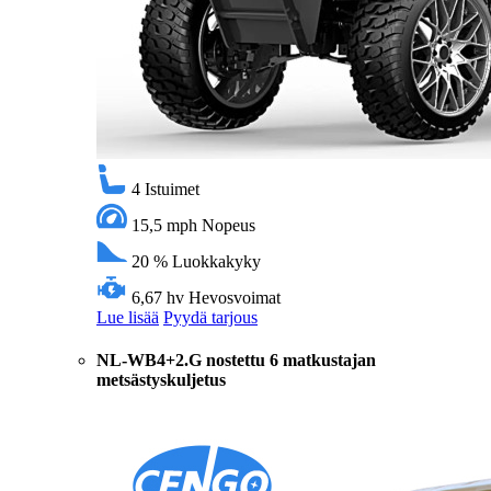
4
Istuimet
15,5 mph
Nopeus
20 %
Luokkakyky
6,67 hv
Hevosvoimat
Lue lisää
Pyydä tarjous
NL-WB4+2.G nostettu 6 matkustajan
metsästyskuljetus