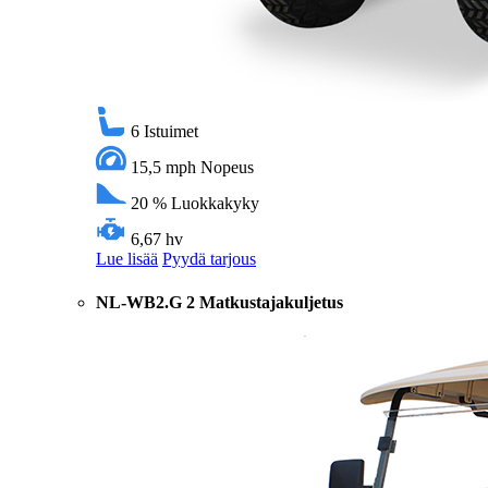
6
Istuimet
15,5 mph
Nopeus
20 %
Luokkakyky
6,67 hv
Lue lisää
Pyydä tarjous
NL-WB2.G 2 Matkustajakuljetus