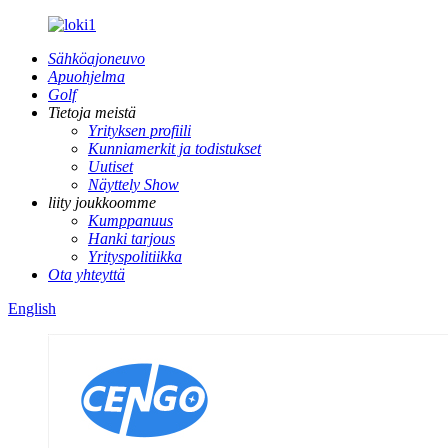
Sähköajoneuvo
Apuohjelma
Golf
Tietoja meistä
Yrityksen profiili
Kunniamerkit ja todistukset
Uutiset
Näyttely Show
liity joukkoomme
Kumppanuus
Hanki tarjous
Yrityspolitiikka
Ota yhteyttä
English