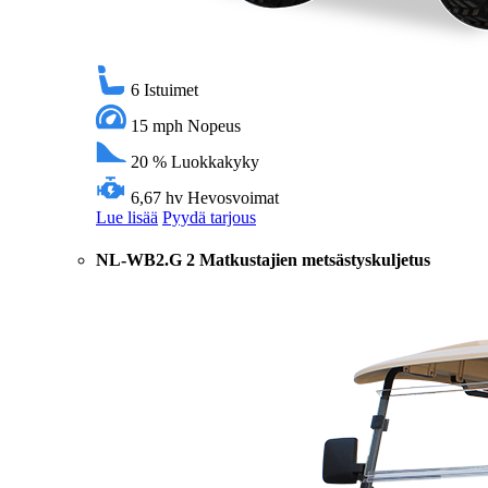
6
Istuimet
15 mph
Nopeus
20 %
Luokkakyky
6,67 hv
Hevosvoimat
Lue lisää
Pyydä tarjous
NL-WB2.G 2 Matkustajien metsästyskuljetus