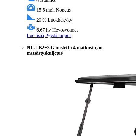
15,5 mph
Nopeus
20 %
Luokkakyky
6,67 hv
Hevosvoimat
Lue lisää
Pyydä tarjous
NL-LB2+2.G nostettu 4 matkustajan
metsästyskuljetus