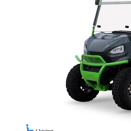
4
Istuimet