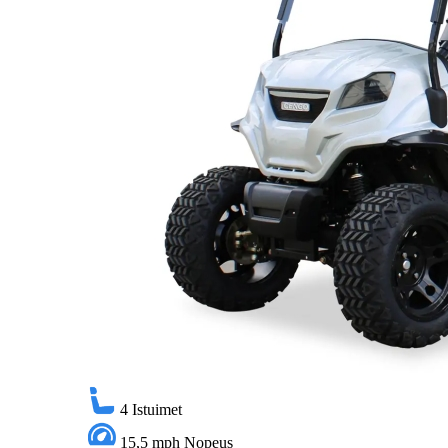
4
Istuimet
15,5 mph
Nopeus