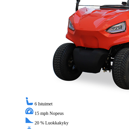
6
Istuimet
15 mph
Nopeus
20 %
Luokkakyky