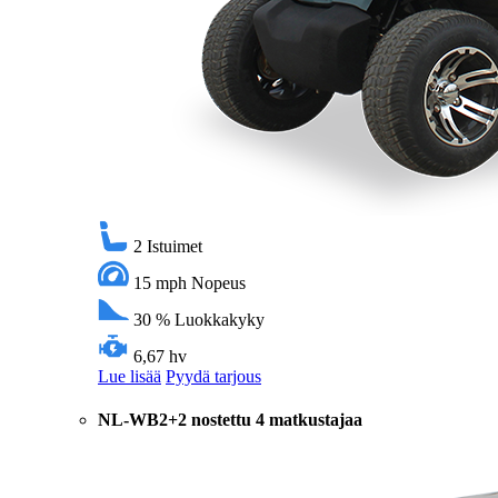
2
Istuimet
15 mph
Nopeus
30 %
Luokkakyky
6,67 hv
Lue lisää
Pyydä tarjous
NL-WB2+2 nostettu 4 matkustajaa