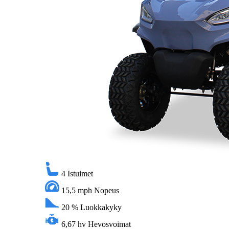
4
Istuimet
15,5 mph
Nopeus
20 %
Luokkakyky
6,67 hv
Hevosvoimat