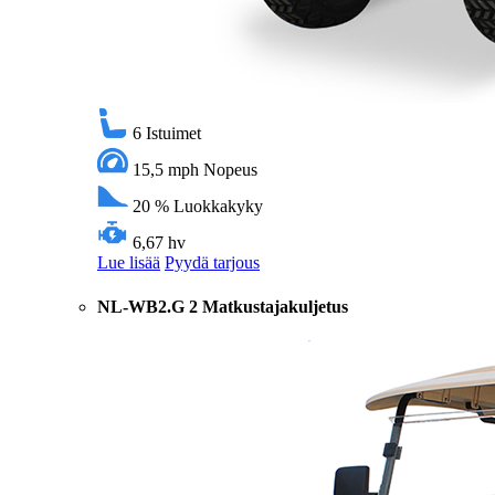
6
Istuimet
15,5 mph
Nopeus
20 %
Luokkakyky
6,67 hv
Lue lisää
Pyydä tarjous
NL-WB2.G 2 Matkustajakuljetus