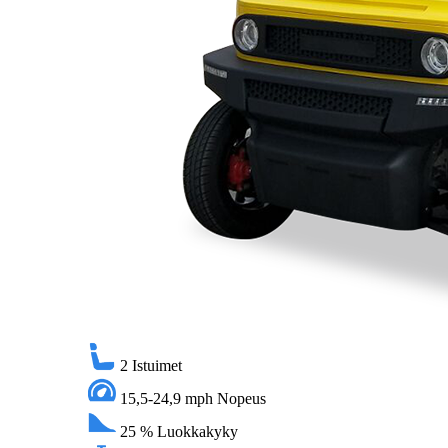
2
Istuimet
15,5-24,9 mph
Nopeus
25 %
Luokkakyky