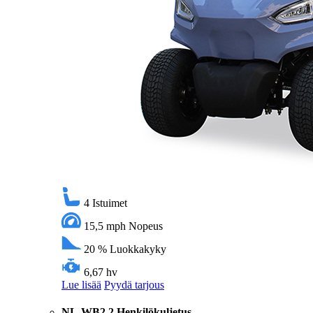
4
Istuimet
15,5 mph
Nopeus
20 %
Luokkakyky
6,67 hv
Lue lisää
Pyydä tarjous
NL-WB2 2 Henkilökuljetus