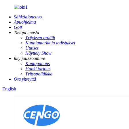
Sähköajoneuvo
Apuohjelma
Golf
Tietoja meistä
Yrityksen profiili
Kunniamerkit ja todistukset
Uutiset
Näyttely Show
liity joukkoomme
Kumppanuus
Hanki tarjous
Yrityspolitiikka
Ota yhteyttä
English