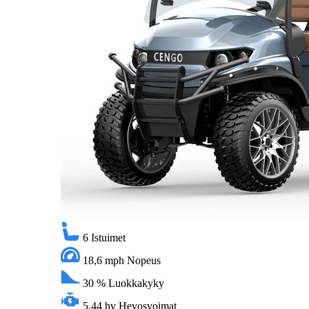
6
Istuimet
18,6 mph
Nopeus
30 %
Luokkakyky
5,44 hv
Hevosvoimat