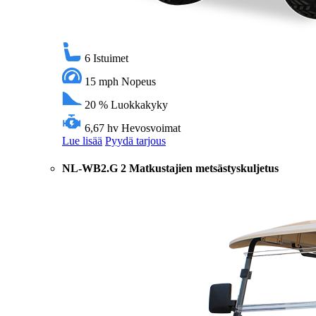
6
Istuimet
15 mph
Nopeus
20 %
Luokkakyky
6,67 hv
Hevosvoimat
Lue lisää
Pyydä tarjous
NL-WB2.G 2 Matkustajien metsästyskuljetus