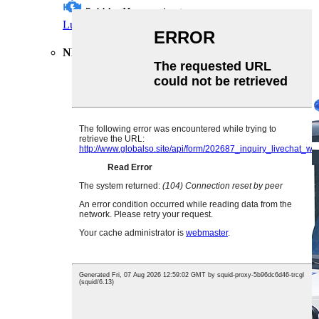
5,44 hv
Hevosvoimat
Lue lisää
Pyydä tarjous
NL-P2020 LSV 2 matkustaja