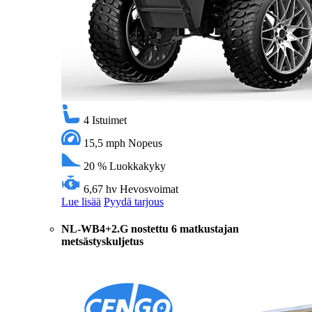
4
Istuimet
15,5 mph
Nopeus
20 %
Luokkakyky
6,67 hv
Hevosvoimat
Lue lisää
Pyydä tarjous
NL-WB4+2.G nostettu 6 matkustajan
metsästyskuljetus