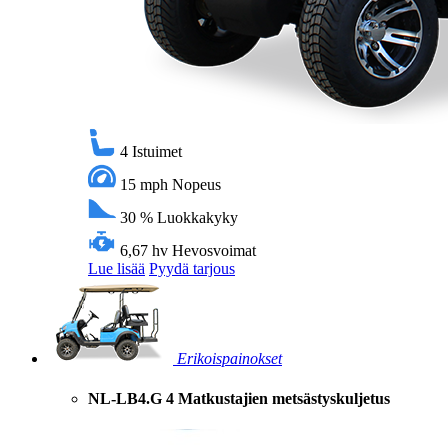
4
Istuimet
15 mph
Nopeus
30 %
Luokkakyky
6,67 hv
Hevosvoimat
Lue lisää
Pyydä tarjous
Erikoispainokset
NL-LB4.G 4 Matkustajien metsästyskuljetus