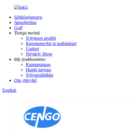
Sähköajoneuvo
Apuohjelma
Golf
Tietoja meistä
Yrityksen profiili
Kunniamerkit ja todistukset
Uutiset
Näyttely Show
liity joukkoomme
Kumppanuus
Hanki tarjous
Yrityspolitiikka
Ota yhteyttä
English