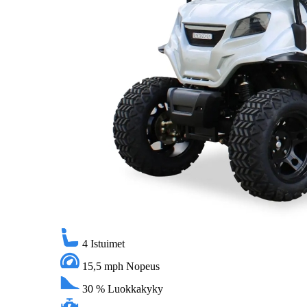
4
Istuimet
15,5 mph
Nopeus
30 %
Luokkakyky