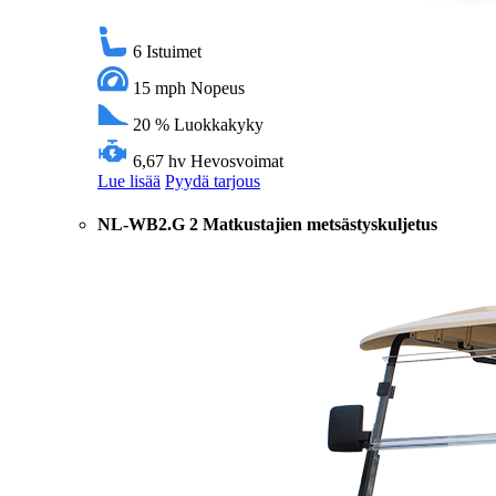
6
Istuimet
15 mph
Nopeus
20 %
Luokkakyky
6,67 hv
Hevosvoimat
Lue lisää
Pyydä tarjous
NL-WB2.G 2 Matkustajien metsästyskuljetus