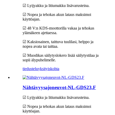
☑ Lyijyakku ja litiumakku lisävarusteina.
☑ Nopea ja tehokas akun lataus maksimoi
käyttöajan.
☑ 48 V:n KDS-moottorilla vakaa ja tehokas
ylämäkeen ajettaessa.
☑ Kaksiosainen, taittuva tuulilasi, helppo ja
nopea avata tai taittaa.
☑ Muodikas säilytyslokero lisää säilytystilaa ja
sopii älypuhelimelle.
tiedustelu
yksityiskohta
Nähtävyysajoneuvot-NL-GDS23.F
☑ Lyijyakku ja litiumakku lisävarusteina.
☑ Nopea ja tehokas akun lataus maksimoi
käyttöajan.