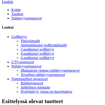
English
Kotiin
Tuotteet
Nähtävyysajoneuvot
Luokat
Golfkärryt
Yhteisömallit
Ammattimaiset golfkenttämallit
2-paikkaiset golfkärryt
4-paikkaiset golfkärryt
6-paikkaiset golfkärryt
UTV-ajoneuvot
Nähtävyysajoneuvot
Mukautetut vintage-nähtävyysajoneuvot
Tavalliset nähtävyysajoneuvot
Toiminnalliset ajoneuvot
Rahtiajoneuvot
Sähköinen miniauto
Hyötykärryt, joissa on kuormalava
Esittelyssä olevat tuotteet