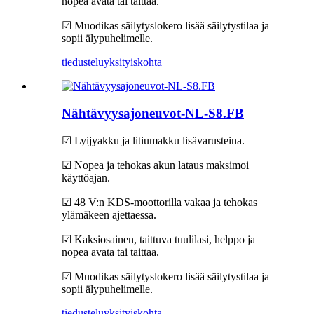
nopea avata tai taittaa.
☑ Muodikas säilytyslokero lisää säilytystilaa ja
sopii älypuhelimelle.
tiedustelu
yksityiskohta
Nähtävyysajoneuvot-NL-S8.FB
☑ Lyijyakku ja litiumakku lisävarusteina.
☑ Nopea ja tehokas akun lataus maksimoi
käyttöajan.
☑ 48 V:n KDS-moottorilla vakaa ja tehokas
ylämäkeen ajettaessa.
☑ Kaksiosainen, taittuva tuulilasi, helppo ja
nopea avata tai taittaa.
☑ Muodikas säilytyslokero lisää säilytystilaa ja
sopii älypuhelimelle.
tiedustelu
yksityiskohta