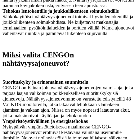
parantaa kävijäkokemusta, erityisesti teemapuistoissa.
Tehokas lentokentille ja joukkoliikenteen solmukohdille
Sähkökäyttöiset nähtävyysajoneuvot toimivat hyvin lentokentillä ja
joukkoliikenteen solmukohdissa. Ne kuljettavat matkustajia
terminaalien, pysäköintialueiden ja porttien välillä. Nämä ajoneuvot
vähentävät ruuhkia ja parantavat liikenteen sujuvuutta.
Miksi valita CENGOn
nähtävyysajoneuvot?
Suorituskyky ja erinomainen suunnittelu
CENGO on Kiinan johtava nähtävyysajoneuvojen valmistaja, joka
tarjoaa laajan valikoiman poikkeuksellisen suorituskykyisiä
ajoneuvoja. Nähtävyysajoneuvomme on varustettu edistyneillä 48
V:n KDS-moottoreilla, jotka takaavat tehokkaan ylämäkeen
ajamisen ja vakaan ajon. Niissä on myös nopeasti latautuvat akut,
jotka maksimoivat käyttöajan ja tehokkuuden.
Ympäristöystävällinen ja energiatehokas
Nykypäivän ympäristötietoisessa maailmassa CENGO-
nähtävyysajoneuvot erottuvat kestävänä valintana useimmille
ihmisille. Ne ovat nollapäästöisiä ja toimivat hiljaisesti säilyttäen