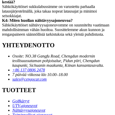
kestää?
Sähkökäyttöiset sukkulabussimme on varustettu parhaalla
latausjärjestelmällä, joka takaa nopeat latausajat ja minimoi
seisokkiajat.
K4: Miten huollan nähtävyysajoneuvoa?
Sähkökäyttöiset nähtävyysajoneuvomme on suunniteltu vaatimaan
mahdollisimman vähän huoltoa. Suosittelemme akun kunnon ja
rengaspaineen säännöllisiä tarkistuksia sekä yleistä puhdistusta.
YHTEYDENOTTO
Osoite: NO.38 Gangfu Road, Chengdun modernin
teollisuussataman pohjoisalue, Pidun piiri, Chengdun
kaupunki, Sichuanin maakunta, Kiinan kansantasavalta.
+86 137 0806 2478
7 päivää viikossa klo 10.00–18.00
sales@cengocar.com
TUOTTEET
Golfkärryt
UTV-ajoneuvot
Nähtävyysajoneuvot
Toiminnalliset ajoneuvot