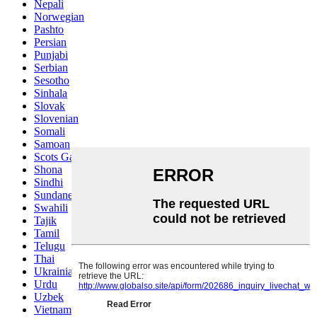
Nepali
Norwegian
Pashto
Persian
Punjabi
Serbian
Sesotho
Sinhala
Slovak
Slovenian
Somali
Samoan
Scots Gaelic
Shona
Sindhi
Sundanese
Swahili
Tajik
Tamil
Telugu
Thai
Ukrainian
Urdu
Uzbek
Vietnamese