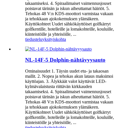
takaamiseksi. 4. Spiraalimaiset vaimennusjouset
poistavat tärinän ja iskun aiheuttamat häiriöt. 5.
Tehokas 48 V:n KDS-moottori varmistaa vakaan
ja tehokkaan ajokokemuksen ylämäkeen.
Käyttökohteet Uudet sähkökäyttöiset golfkärryt
golfkentille, hotelleille ja lomakohteille, kouluille,
kiinteistöille ja yhteisöille, ...
tiedustelu
yksityiskohta
NL-14F-5 Dolphin-nähtävyysauto
Ominaisuudet 1. Täysin uudet etu- ja takaosan
mallit. 2. Nopea ja tehokas akun lataus maksimoi
käyttöajan. 3. Älykkäät valot käyttävät LED-
kylmävalaistusta riittävän kirkkauden
takaamiseksi. 4. Spiraalimaiset vaimennusjouset
poistavat tärinän ja iskun aiheuttamat häiriöt. 5.
Tehokas 48 V:n KDS-moottori varmistaa vakaan
ja tehokkaan ajokokemuksen ylämäkeen.
Käyttökohteet Uudet sähkökäyttöiset golfkärryt
golfkentille, hotelleille ja lomakohteille, kouluille,
kiinteistöille ja yhteisöille, ...
tiedustelu
yksityiskohta