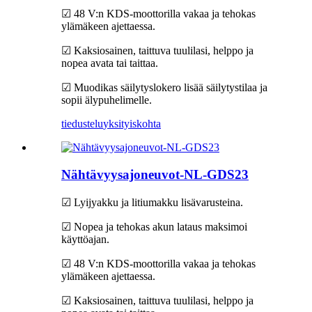
☑ 48 V:n KDS-moottorilla vakaa ja tehokas
ylämäkeen ajettaessa.
☑ Kaksiosainen, taittuva tuulilasi, helppo ja
nopea avata tai taittaa.
☑ Muodikas säilytyslokero lisää säilytystilaa ja
sopii älypuhelimelle.
tiedustelu
yksityiskohta
Nähtävyysajoneuvot-NL-GDS23
☑ Lyijyakku ja litiumakku lisävarusteina.
☑ Nopea ja tehokas akun lataus maksimoi
käyttöajan.
☑ 48 V:n KDS-moottorilla vakaa ja tehokas
ylämäkeen ajettaessa.
☑ Kaksiosainen, taittuva tuulilasi, helppo ja