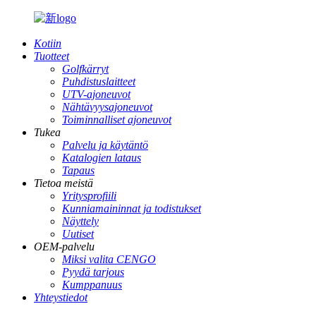
Kotiin
Tuotteet
Golfkärryt
Puhdistuslaitteet
UTV-ajoneuvot
Nähtävyysajoneuvot
Toiminnalliset ajoneuvot
Tukea
Palvelu ja käytäntö
Katalogien lataus
Tapaus
Tietoa meistä
Yritysprofiili
Kunniamaininnat ja todistukset
Näyttely
Uutiset
OEM-palvelu
Miksi valita CENGO
Pyydä tarjous
Kumppanuus
Yhteystiedot