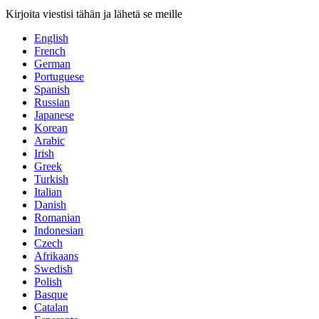
Kirjoita viestisi tähän ja lähetä se meille
English
French
German
Portuguese
Spanish
Russian
Japanese
Korean
Arabic
Irish
Greek
Turkish
Italian
Danish
Romanian
Indonesian
Czech
Afrikaans
Swedish
Polish
Basque
Catalan