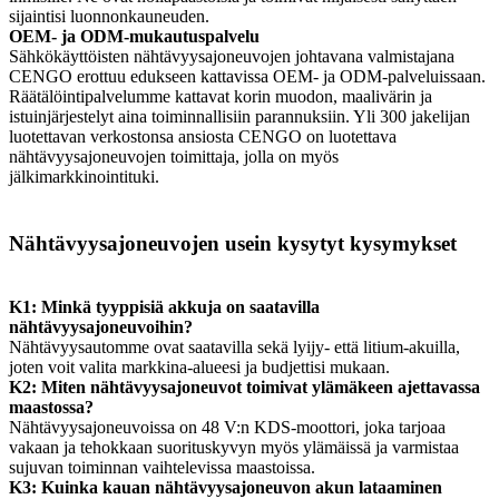
sijaintisi luonnonkauneuden.
OEM- ja ODM-mukautuspalvelu
Sähkökäyttöisten nähtävyysajoneuvojen johtavana valmistajana
CENGO erottuu edukseen kattavissa OEM- ja ODM-palveluissaan.
Räätälöintipalvelumme kattavat korin muodon, maalivärin ja
istuinjärjestelyt aina toiminnallisiin parannuksiin. Yli 300 jakelijan
luotettavan verkostonsa ansiosta CENGO on luotettava
nähtävyysajoneuvojen toimittaja, jolla on myös
jälkimarkkinointituki.
Nähtävyysajoneuvojen usein kysytyt kysymykset
K1: Minkä tyyppisiä akkuja on saatavilla
nähtävyysajoneuvoihin?
Nähtävyysautomme ovat saatavilla sekä lyijy- että litium-akuilla,
joten voit valita markkina-alueesi ja budjettisi mukaan.
K2: Miten nähtävyysajoneuvot toimivat ylämäkeen ajettavassa
maastossa?
Nähtävyysajoneuvoissa on 48 V:n KDS-moottori, joka tarjoaa
vakaan ja tehokkaan suorituskyvyn myös ylämäissä ja varmistaa
sujuvan toiminnan vaihtelevissa maastoissa.
K3: Kuinka kauan nähtävyysajoneuvon akun lataaminen