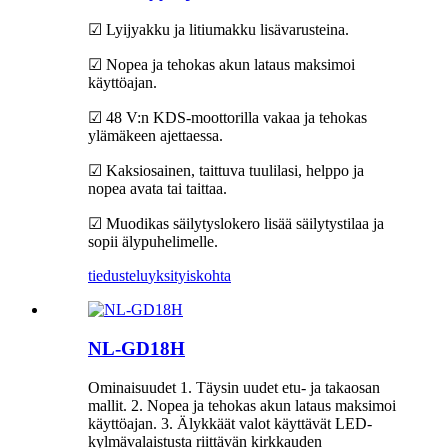
☑ Lyijyakku ja litiumakku lisävarusteina.
☑ Nopea ja tehokas akun lataus maksimoi
käyttöajan.
☑ 48 V:n KDS-moottorilla vakaa ja tehokas
ylämäkeen ajettaessa.
☑ Kaksiosainen, taittuva tuulilasi, helppo ja
nopea avata tai taittaa.
☑ Muodikas säilytyslokero lisää säilytystilaa ja
sopii älypuhelimelle.
tiedustelu
yksityiskohta
NL-GD18H
Ominaisuudet 1. Täysin uudet etu- ja takaosan
mallit. 2. Nopea ja tehokas akun lataus maksimoi
käyttöajan. 3. Älykkäät valot käyttävät LED-
kylmävalaistusta riittävän kirkkauden