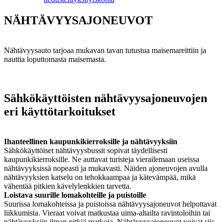
NÄHTÄVYYSAJONEUVOT
Nähtävyysauto tarjoaa mukavan tavan tutustua maisemareittiin ja
nauttia loputtomasta maisemasta.
Sähkökäyttöisten nähtävyysajoneuvojen
eri käyttötarkoitukset
Ihanteellinen kaupunkikierroksille ja nähtävyyksiin
Sähkökäyttöiset nähtävyysbussit sopivat täydellisesti
kaupunkikierroksille. Ne auttavat turisteja vierailemaan useissa
nähtävyyksissä nopeasti ja mukavasti. Näiden ajoneuvojen avulla
nähtävyyksien katselu on tehokkaampaa ja kätevämpää, mikä
vähentää pitkien kävelylenkkien tarvetta.
Loistava suurille lomakohteille ja puistoille
Suurissa lomakohteissa ja puistoissa nähtävyysajoneuvot helpottavat
liikkumista. Vieraat voivat matkustaa uima-altailta ravintoloihin tai
nähtävyyksiin ilman pitkiä matkoja. Nähtävyysajoneuvot voivat siis