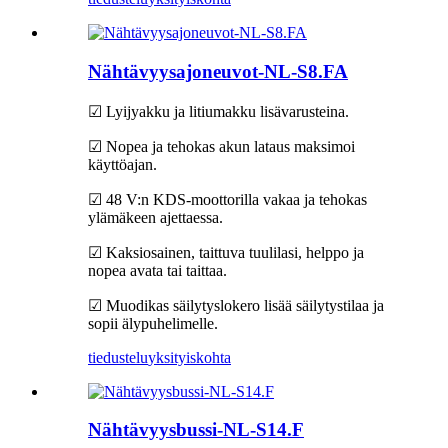
Nähtävyysajoneuvot-NL-S8.FA
☑ Lyijyakku ja litiumakku lisävarusteina.
☑ Nopea ja tehokas akun lataus maksimoi
käyttöajan.
☑ 48 V:n KDS-moottorilla vakaa ja tehokas
ylämäkeen ajettaessa.
☑ Kaksiosainen, taittuva tuulilasi, helppo ja
nopea avata tai taittaa.
☑ Muodikas säilytyslokero lisää säilytystilaa ja
sopii älypuhelimelle.
tiedustelu
yksityiskohta
Nähtävyysbussi-NL-S14.F