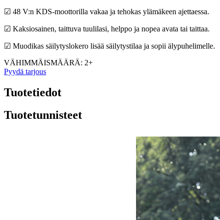
☑ 48 V:n KDS-moottorilla vakaa ja tehokas ylämäkeen ajettaessa.
☑ Kaksiosainen, taittuva tuulilasi, helppo ja nopea avata tai taittaa.
☑ Muodikas säilytyslokero lisää säilytystilaa ja sopii älypuhelimelle.
VÄHIMMÄISMÄÄRÄ: 2+
Pyydä tarjous
Tuotetiedot
Tuotetunnisteet