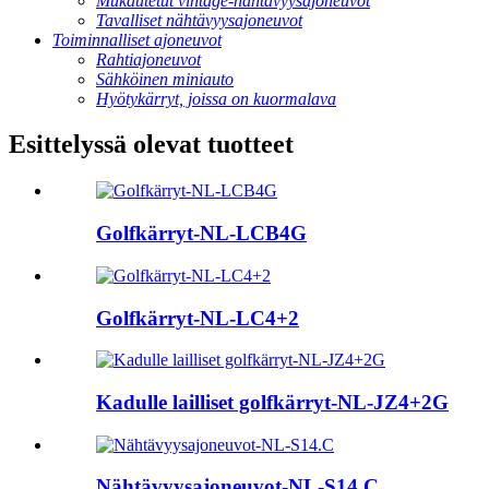
Mukautetut vintage-nähtävyysajoneuvot
Tavalliset nähtävyysajoneuvot
Toiminnalliset ajoneuvot
Rahtiajoneuvot
Sähköinen miniauto
Hyötykärryt, joissa on kuormalava
Esittelyssä olevat tuotteet
Golfkärryt-NL-LCB4G
Golfkärryt-NL-LC4+2
Kadulle lailliset golfkärryt-NL-JZ4+2G
Nähtävyysajoneuvot-NL-S14.C