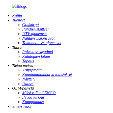
Kotiin
Tuotteet
Golfkärryt
Puhdistuslaitteet
UTV-ajoneuvot
Nähtävyysajoneuvot
Toiminnalliset ajoneuvot
Tukea
Palvelu ja käytäntö
Katalogien lataus
Tapaus
Tietoa meistä
Yritysprofiili
Kunniamaininnat ja todistukset
Näyttely
Uutiset
OEM-palvelu
Miksi valita CENGO
Pyydä tarjous
Kumppanuus
Yhteystiedot