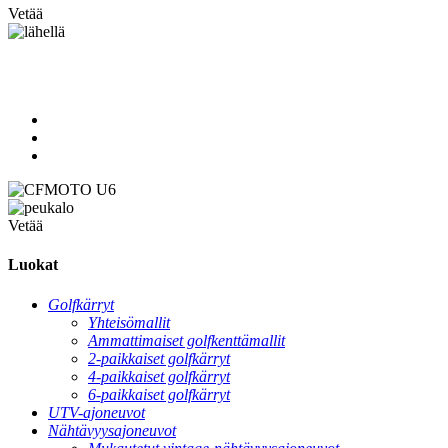
Vetää
Vetää
Luokat
Golfkärryt
Yhteisömallit
Ammattimaiset golfkenttämallit
2-paikkaiset golfkärryt
4-paikkaiset golfkärryt
6-paikkaiset golfkärryt
UTV-ajoneuvot
Nähtävyysajoneuvot