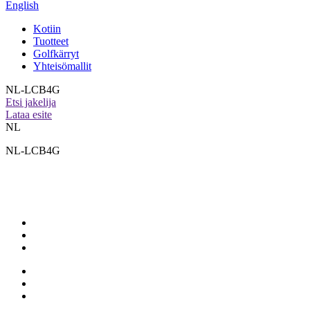
English
Kotiin
Tuotteet
Golfkärryt
Yhteisömallit
NL-LCB4G
Etsi jakelija
Lataa esite
NL
NL-LCB4G