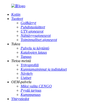
Kotiin
Tuotteet
Golfkärryt
Puhdistuslaitteet
UTV-ajoneuvot
Nähtävyysajoneuvot
Toiminnalliset ajoneuvot
Tukea
Palvelu ja käytäntö
Katalogien lataus
Tapaus
Tietoa meistä
Yritysprofiili
Kunniamaininnat ja todistukset
Näyttely
Uutiset
OEM-palvelu
Miksi valita CENGO
Pyydä tarjous
Kumppanuus
Yhteystiedot