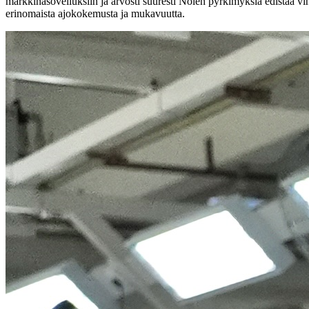
markkinasovelluksiin ja arvosti suuresti Nolen pyrkimyksiä edistää vi
erinomaista ajokokemusta ja mukavuutta.