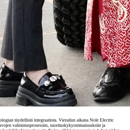
ologian täydellistä integraatiota. Vierailun aikana Nole Electric
euvojen valmistusprosessiin, suorituskykyominaisuuksiin ja