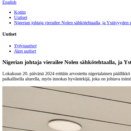
English
Kotiin
Uutiset
Nigerian johtaja vierailee Nolen sähkötehtaalla, ja Ystävyyden p
Uutiset
Yritysuutiset
Alan uutiset
Nigerian johtaja vierailee Nolen sähkötehtaalla, ja Y
Lokakuun 20. päivänä 2024 erittäin arvostettu nigerialainen päällikkö
paikallisella alueella, myös innokas hyväntekijä, joka on johtava toimitt