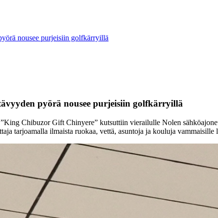
yörä nousee purjeisiin golfkärryillä
stävyyden pyörä nousee purjeisiin golfkärryillä
 ”King Chibuzor Gift Chinyere” kutsuttiin vierailulle Nolen sähköajoneu
aja tarjoamalla ilmaista ruokaa, vettä, asuntoja ja kouluja vammaisille lap