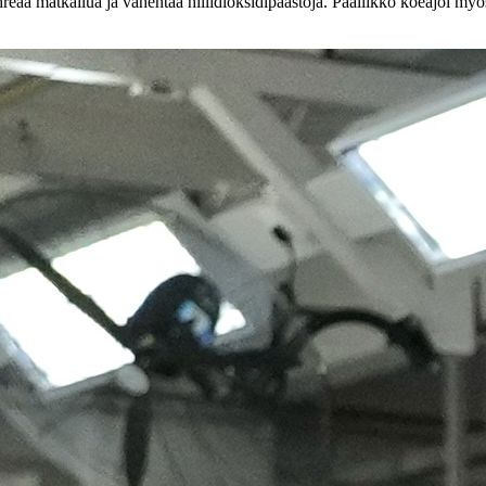
hreää matkailua ja vähentää hiilidioksidipäästöjä. Päällikkö koeajoi my