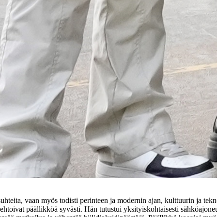
suhteita, vaan myös todisti perinteen ja modernin ajan, kulttuurin ja tekn
ehtoivat päällikköä syvästi. Hän tutustui yksityiskohtaisesti sähköajon