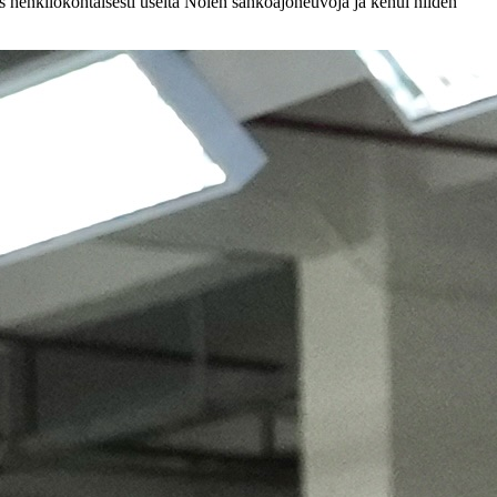
ös henkilökohtaisesti useita Nolen sähköajoneuvoja ja kehui niiden