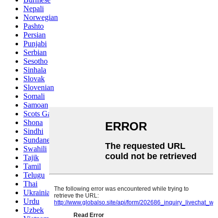
Nepali
Norwegian
Pashto
Persian
Punjabi
Serbian
Sesotho
Sinhala
Slovak
Slovenian
Somali
Samoan
Scots Gaelic
Shona
Sindhi
Sundanese
Swahili
Tajik
Tamil
Telugu
Thai
Ukrainian
Urdu
Uzbek