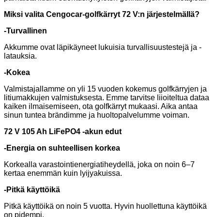
Miksi valita Cengocar-golfkärryt 72 V:n järjestelmällä?
-Turvallinen
Akkumme ovat läpikäyneet lukuisia turvallisuustestejä ja -
latauksia.
-Kokea
Valmistajallamme on yli 15 vuoden kokemus golfkärryjen ja
litiumakkujen valmistuksesta. Emme tarvitse liioiteltua dataa
kaiken ilmaisemiseen, ota golfkärryt mukaasi. Aika antaa
sinun tuntea brändimme ja huoltopalvelumme voiman.
72 V 105 Ah LiFePO4 -akun edut
-Energia on suhteellisen korkea
Korkealla varastointienergiatiheydellä, joka on noin 6–7
kertaa enemmän kuin lyijyakuissa.
-Pitkä käyttöikä
Pitkä käyttöikä on noin 5 vuotta. Hyvin huollettuna käyttöikä
on pidempi.