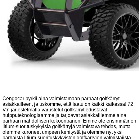
Cengocar pyrkii aina valmistamaan parhaat golfkärryt
asiakkailleen, ja uskomme, että laatu on kaikki kaikessa! 72
V:n järjestelmällä varustetut golfkärryt edustavat
huipputeknologiaamme ja tarjoavat asiakkaillemme aina
parhaan mahdollisen kokoonpanon. Emme ole ensimmäinen
litium-suorituskykyisiä golfkärryjä valmistava tehdas, mutta
olemme kuroneet umpeen kehitystä ja olemme nyt yksi
parhaista litium-suorituskykyisten golfkärryjen valmistajista.