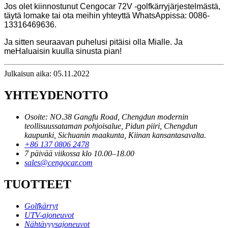
Jos olet kiinnostunut Cengocar 72V -golfkärryjärjestelmästä,
täytä lomake tai ota meihin yhteyttä WhatsAppissa: 0086-
13316469636.
Ja sitten seuraavan puhelusi pitäisi olla Mialle. Ja
me
Haluaisin kuulla sinusta pian!
Julkaisun aika: 05.11.2022
YHTEYDENOTTO
Osoite: NO.38 Gangfu Road, Chengdun modernin
teollisuussataman pohjoisalue, Pidun piiri, Chengdun
kaupunki, Sichuanin maakunta, Kiinan kansantasavalta.
+86 137 0806 2478
7 päivää viikossa klo 10.00–18.00
sales@cengocar.com
TUOTTEET
Golfkärryt
UTV-ajoneuvot
Nähtävyysajoneuvot