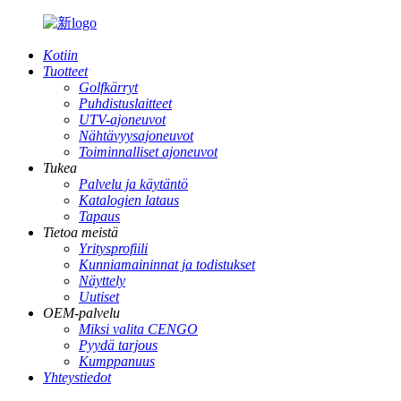
Kotiin
Tuotteet
Golfkärryt
Puhdistuslaitteet
UTV-ajoneuvot
Nähtävyysajoneuvot
Toiminnalliset ajoneuvot
Tukea
Palvelu ja käytäntö
Katalogien lataus
Tapaus
Tietoa meistä
Yritysprofiili
Kunniamaininnat ja todistukset
Näyttely
Uutiset
OEM-palvelu
Miksi valita CENGO
Pyydä tarjous
Kumppanuus
Yhteystiedot