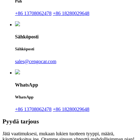
Puh
+86 13708062478
+86 18280029648
Sähköposti
Sähköposti
sales@cengocar.com
WhatsApp
WhatsApp
+86 13708062478
+86 18280029648
Pyydä tarjous
Jätä vaatimuksesi, mukaan lukien tuotteen tyyppi, määrä,
käyttötarkoitus jne. Otamme sinuun yhteyttä mahdollisimman pian!