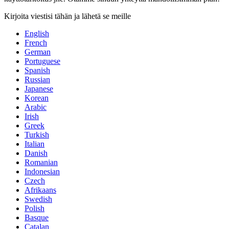
Kirjoita viestisi tähän ja lähetä se meille
English
French
German
Portuguese
Spanish
Russian
Japanese
Korean
Arabic
Irish
Greek
Turkish
Italian
Danish
Romanian
Indonesian
Czech
Afrikaans
Swedish
Polish
Basque
Catalan