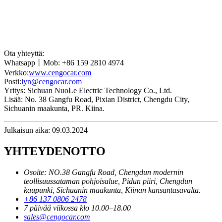
Ota yhteyttä:
Whatsapp丨Mob: +86 159 2810 4974
Verkko:
www.cengocar.com
Posti:
lyn@cengocar.com
Yritys: Sichuan NuoLe Electric Technology Co., Ltd.
Lisää: No. 38 Gangfu Road, Pixian District, Chengdu City,
Sichuanin maakunta, PR. Kiina.
Julkaisun aika: 09.03.2024
YHTEYDENOTTO
Osoite: NO.38 Gangfu Road, Chengdun modernin
teollisuussataman pohjoisalue, Pidun piiri, Chengdun
kaupunki, Sichuanin maakunta, Kiinan kansantasavalta.
+86 137 0806 2478
7 päivää viikossa klo 10.00–18.00
sales@cengocar.com