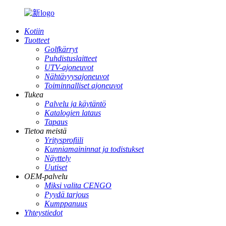
Kotiin
Tuotteet
Golfkärryt
Puhdistuslaitteet
UTV-ajoneuvot
Nähtävyysajoneuvot
Toiminnalliset ajoneuvot
Tukea
Palvelu ja käytäntö
Katalogien lataus
Tapaus
Tietoa meistä
Yritysprofiili
Kunniamaininnat ja todistukset
Näyttely
Uutiset
OEM-palvelu
Miksi valita CENGO
Pyydä tarjous
Kumppanuus
Yhteystiedot