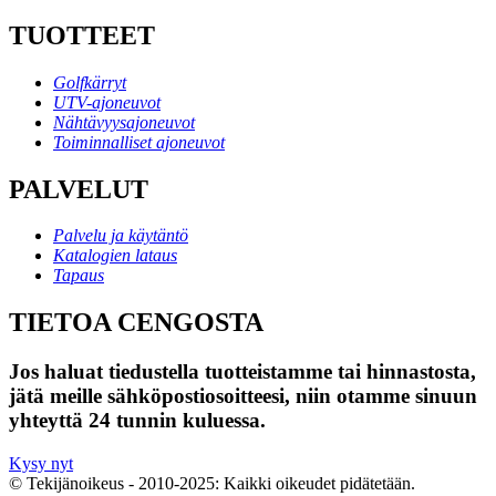
TUOTTEET
Golfkärryt
UTV-ajoneuvot
Nähtävyysajoneuvot
Toiminnalliset ajoneuvot
PALVELUT
Palvelu ja käytäntö
Katalogien lataus
Tapaus
TIETOA CENGOSTA
Jos haluat tiedustella tuotteistamme tai hinnastosta,
jätä meille sähköpostiosoitteesi, niin otamme sinuun
yhteyttä 24 tunnin kuluessa.
Kysy nyt
© Tekijänoikeus - 2010-2025: Kaikki oikeudet pidätetään.