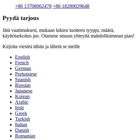
+86 13708062478
+86 18280029648
Pyydä tarjous
Jätä vaatimuksesi, mukaan lukien tuotteen tyyppi, määrä,
käyttötarkoitus jne. Otamme sinuun yhteyttä mahdollisimman pian!
Kirjoita viestisi tähän ja lähetä se meille
English
French
German
Portuguese
Spanish
Russian
Japanese
Korean
Arabic
Irish
Greek
Turkish
Italian
Danish
Romanian