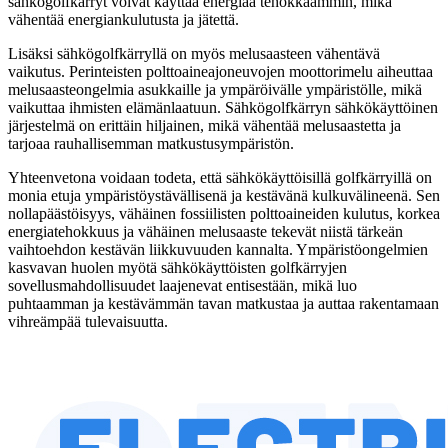
sähkögolfkärryt voivat käyttää energiaa tehokkaammin, mikä
vähentää energiankulutusta ja jätettä.
Lisäksi sähkögolfkärryllä on myös melusaasteen vähentävä
vaikutus. Perinteisten polttoaineajoneuvojen moottorimelu aiheuttaa
melusaasteongelmia asukkaille ja ympäröivälle ympäristölle, mikä
vaikuttaa ihmisten elämänlaatuun. Sähkögolfkärryn sähkökäyttöinen
järjestelmä on erittäin hiljainen, mikä vähentää melusaastetta ja
tarjoaa rauhallisemman matkustusympäristön.
Yhteenvetona voidaan todeta, että sähkökäyttöisillä golfkärryillä on
monia etuja ympäristöystävällisenä ja kestävänä kulkuvälineenä. Sen
nollapäästöisyys, vähäinen fossiilisten polttoaineiden kulutus, korkea
energiatehokkuus ja vähäinen melusaaste tekevät niistä tärkeän
vaihtoehdon kestävän liikkuvuuden kannalta. Ympäristöongelmien
kasvavan huolen myötä sähkökäyttöisten golfkärryjen
sovellusmahdollisuudet laajenevat entisestään, mikä luo
puhtaamman ja kestävämmän tavan matkustaa ja auttaa rakentamaan
vihreämpää tulevaisuutta.