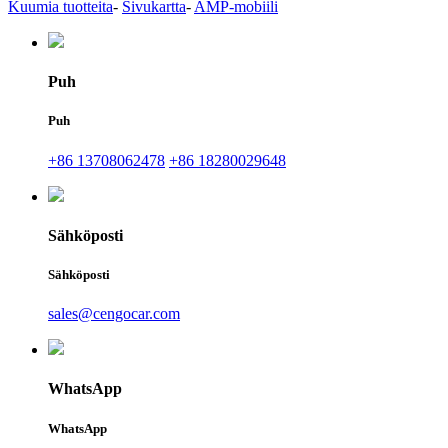
Kuumia tuotteita
-
Sivukartta
-
AMP-mobiili
Puh
Puh
+86 13708062478
+86 18280029648
Sähköposti
Sähköposti
sales@cengocar.com
WhatsApp
WhatsApp