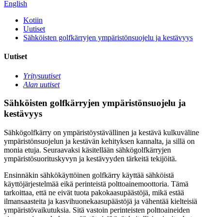
English
Kotiin
Uutiset
Sähköisten golfkärryjen ympäristönsuojelu ja kestävyys
Uutiset
Yritysuutiset
Alan uutiset
Sähköisten golfkärryjen ympäristönsuojelu ja
kestävyys
Sähkögolfkärry on ympäristöystävällinen ja kestävä kulkuväline
ympäristönsuojelun ja kestävän kehityksen kannalta, ja sillä on
monia etuja. Seuraavaksi käsitellään sähkögolfkärryjen
ympäristösuorituskyvyn ja kestävyyden tärkeitä tekijöitä.
Ensinnäkin sähkökäyttöinen golfkärry käyttää sähköistä
käyttöjärjestelmää eikä perinteistä polttoainemoottoria. Tämä
tarkoittaa, että ne eivät tuota pakokaasupäästöjä, mikä estää
ilmansaasteita ja kasvihuonekaasupäästöjä ja vähentää kielteisiä
ympäristövaikutuksia. Sitä vastoin perinteisten polttoaineiden