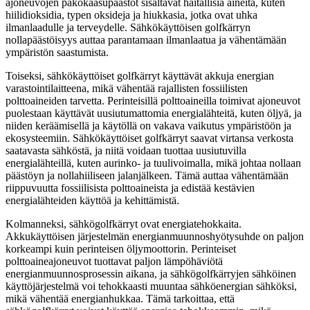
ajoneuvojen pakokaasupäästöt sisältävät haitallisia aineita, kuten
hiilidioksidia, typen oksideja ja hiukkasia, jotka ovat uhka
ilmanlaadulle ja terveydelle. Sähkökäyttöisen golfkärryn
nollapäästöisyys auttaa parantamaan ilmanlaatua ja vähentämään
ympäristön saastumista.
Toiseksi, sähkökäyttöiset golfkärryt käyttävät akkuja energian
varastointilaitteena, mikä vähentää rajallisten fossiilisten
polttoaineiden tarvetta. Perinteisillä polttoaineilla toimivat ajoneuvot
puolestaan ​​käyttävät uusiutumattomia energialähteitä, kuten öljyä, ja
niiden keräämisellä ja käytöllä on vakava vaikutus ympäristöön ja
ekosysteemiin. Sähkökäyttöiset golfkärryt saavat virtansa verkosta
saatavasta sähköstä, ja niitä voidaan tuottaa uusiutuvilla
energialähteillä, kuten aurinko- ja tuulivoimalla, mikä johtaa nollaan
päästöyn ja nollahiiliseen jalanjälkeen. Tämä auttaa vähentämään
riippuvuutta fossiilisista polttoaineista ja edistää kestävien
energialähteiden käyttöä ja kehittämistä.
Kolmanneksi, sähkögolfkärryt ovat energiatehokkaita.
Akkukäyttöisen järjestelmän energianmuunnoshyötysuhde on paljon
korkeampi kuin perinteisen öljymoottorin. Perinteiset
polttoaineajoneuvot tuottavat paljon lämpöhäviötä
energianmuunnosprosessin aikana, ja sähkögolfkärryjen sähköinen
käyttöjärjestelmä voi tehokkaasti muuntaa sähköenergian sähköksi,
mikä vähentää energianhukkaa. Tämä tarkoittaa, että